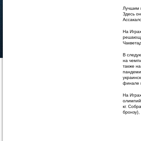
Лучшим 
Здесь он
Ассакало
На Игра
решающе
Чакветад
В следу
на чемпи
также на
пандеми
украинск
финале 
На Игра
олимпийс
кг. Собр
бронзу)