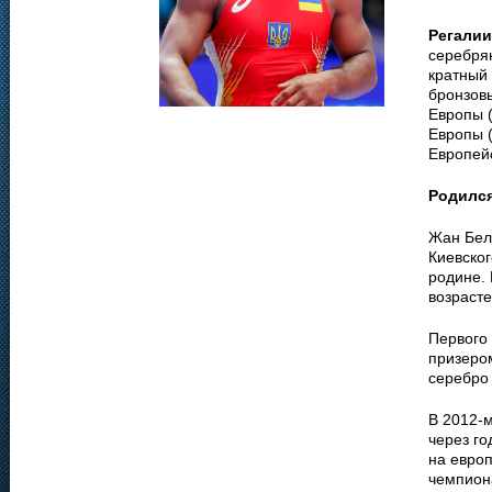
Регалии
серебрян
кратный 
бронзовы
Европы (
Европы (
Европейс
Родилс
Жан Бел
Киевског
родине.
возрасте
Первого 
призеро
серебро 
В 2012-
через го
на евро
чемпион