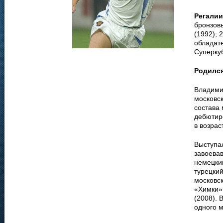
Регалии
бронзов
(1992); 
обладате
Суперкуб
Родилс
Владими
московск
состава 
дебютир
в возрас
Выступал
завоевав
немецкий
турецкий
московс
«Химки» 
(2008). 
одного м