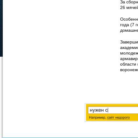
За сборн
26 мячей
Особенн
года (7 
домашне
Заверши
академии
молодежн
армавирс
области
воронежс