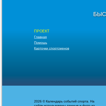
БЫС
ПРОЕКТ
Главная
Помощь
Карточки спортсменов
2026 © Календарь событий спорта. На
сайте использованы данные и фото из