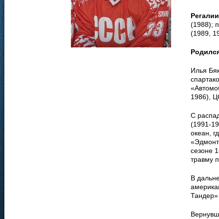
Регалии
(1988); 
(1989, 1
Родилс
Илья Бя
спартак
«Автомоб
1986), Ц
С распа
(1991-19
океан, г
«Эдмонт
сезоне 1
травму п
В дальн
американ
Тандер» 
Вернувши