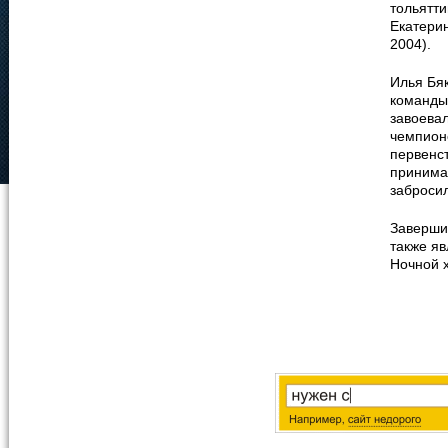
тольятти
Екатерин
2004).
Илья Бяк
команды
завоева
чемпионс
первенст
принимал
заброси
Заверши
также я
Ночной х