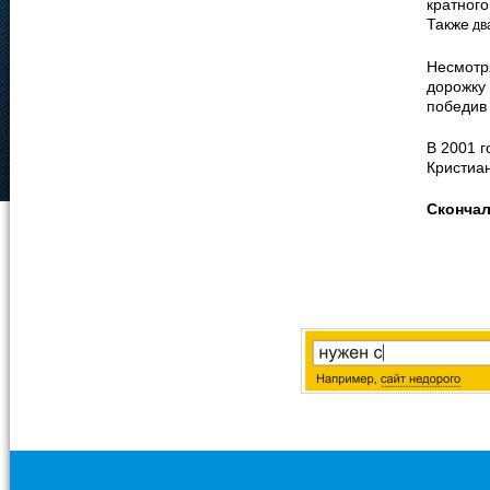
кратног
Также
дв
Несмотр
дорожку 
победив
В 2001 
Кристиа
Сконча