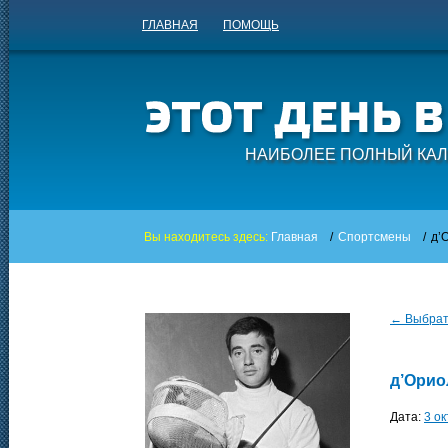
ГЛАВНАЯ
ПОМОЩЬ
НАИБОЛЕЕ ПОЛНЫЙ КАЛ
Вы находитесь здесь:
Главная
/
Спортсмены
/
д’
← Выбрать
д’Орио
Дата:
3 о