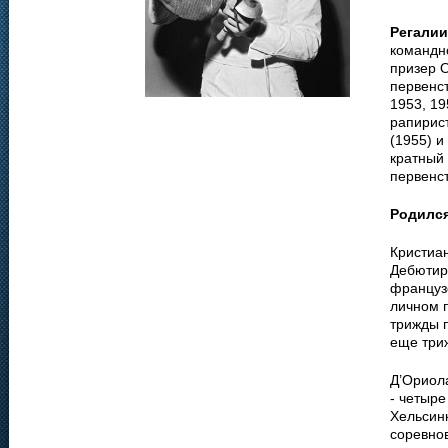
Регалии
командн
призер О
первенст
1953, 19
рапирис
(1955) и
кратный
первенст
Родилс
Кристиа
Дебютир
французс
личном 
трижды 
еще три
Д’Ориола
- четыре
Хельсин
соревно