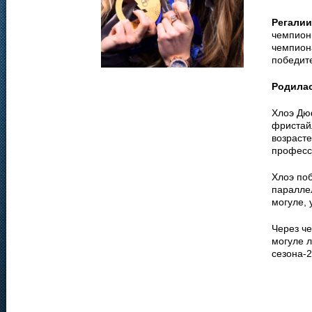
Регалии
чемпион
чемпиона
победит
Родила
Хлоэ Дюф
фристай
возрасте
професс
Хлоэ по
паралле
могуле, 
Через че
могуле л
сезона-