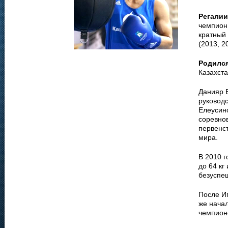
Регалии
чемпион 
кратный 
(2013, 2
Родилс
Казахста
Данияр 
руководс
Елеусин
соревнов
первенс
мира.
В 2010 г
до 64 кг
безуспе
После И
же нача
чемпион