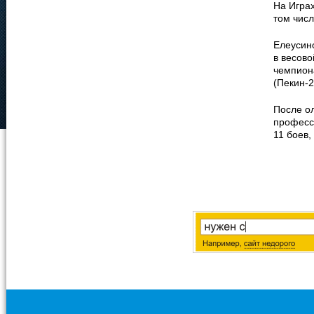
На Играх
том чис
Елеусин
в весово
чемпион
(Пекин-2
После о
професс
11 боев,