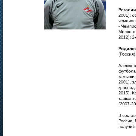
Регалии
2001); о
чемпионо
- Чемпио
Межконти
2012); 2
Родилс
(Россия)
Алексан
футбола.
камышин
2001), э
краснода
2015). К
ташкент
(2007-20
В соста
России. 
получив