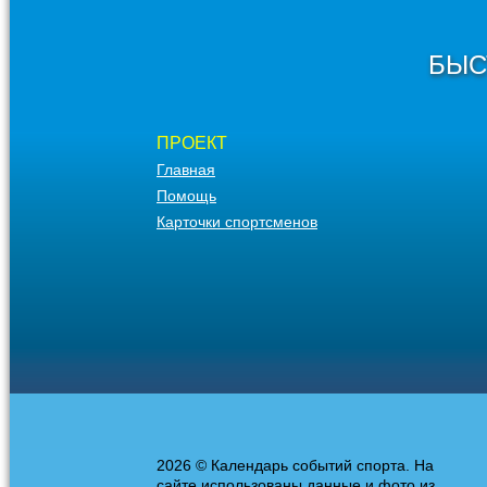
БЫС
ПРОЕКТ
Главная
Помощь
Карточки спортсменов
2026 © Календарь событий спорта. На
сайте использованы данные и фото из