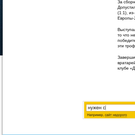
За сборн
Допусти
(1:1), и
Европы-
Выступа
то что н
победит
эти троф
Завершив
вратаре
клубе «