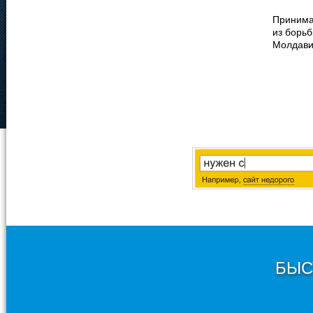
Принима
из борьб
Молдав
БЫС