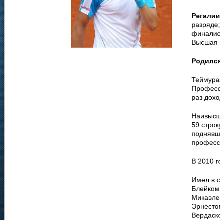
Регалии
разряде;
финалис
Высшая п
Родилс
Теймураз
Професси
раз дохо
Наивысше
59 строк
поднявш
професс
В 2010 г
Имел в 
Блейком
Микаэле
Эрнесто
Вердаск