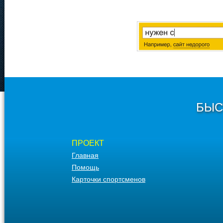
БЫС
ПРОЕКТ
Главная
Помощь
Карточки спортсменов