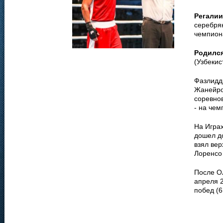
Регалии
серебря
чемпиона
Родилс
(Узбекис
Фазлидд
Жанейро
соревнов
- на чем
На Играх
дошел до
взял ве
Лоренсо
После О
апреля 2
побед (6