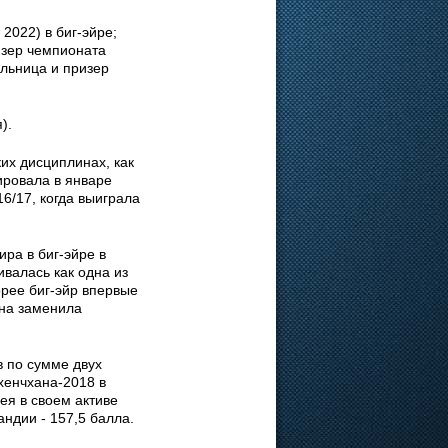
2022) в биг-эйре;
изер чемпионата
ельница и призер
).
их дисциплинах, как
ировала в январе
6/17, когда выиграла
ра в биг-эйре в
валась как одна из
рее биг-эйр впервые
на заменила
 по сумме двух
хенчхана-2018 в
я в своем активе
андии - 157,5 балла.