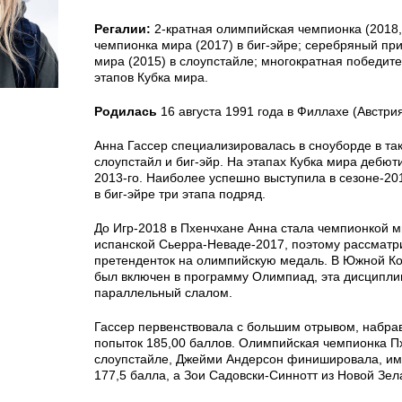
Регалии:
2-кратная олимпийская чемпионка (2018, 
чемпионка мира (2017) в биг-эйре; серебряный пр
мира (2015) в слоупстайле; многократная победит
этапов Кубка мира.
Родилась
16 августа 1991 года в Филлахе (Австрия
Анна Гассер специализировалась в сноуборде в так
слоупстайл и биг-эйр. На этапах Кубка мира дебют
2013-го. Наиболее успешно выступила в сезоне-201
в биг-эйре три этапа подряд.
До Игр-2018 в Пхенчхане Анна стала чемпионкой ми
испанской Сьерра-Неваде-2017, поэтому рассматри
претенденток на олимпийскую медаль. В Южной Ко
был включен в программу Олимпиад, эта дисципли
параллельный слалом.
Гассер первенствовала с большим отрывом, набрав
попыток 185,00 баллов. Олимпийская чемпионка П
слоупстайле, Джейми Андерсон финишировала, име
177,5 балла, а Зои Садовски-Синнотт из Новой Зел