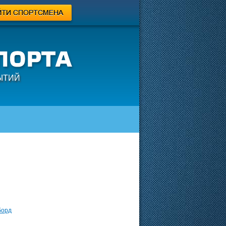
ЫТИЙ
борд