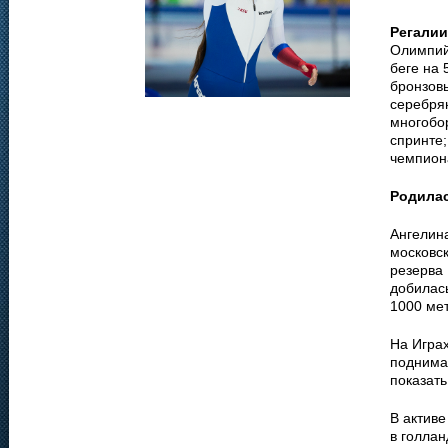
Регалии
Олимпийс
беге на 
бронзов
серебря
многобор
спринте;
чемпиона
Родила
Ангелин
московс
резерва
добилась
1000 мет
На Играх
поднима
показать
В активе
в голлан