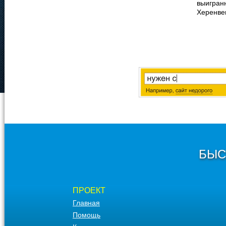
выигран
Херенвен
БЫС
ПРОЕКТ
Главная
Помощь