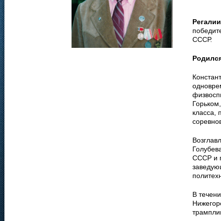
Регалии
победит
СССР.
Родилс
Констан
одновре
физвоспи
Горьком
класса,
соревно
Возглавл
Голубев
СССР и п
заведую
политехн
В течен
Нижегор
трампли