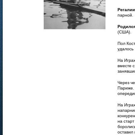
Регалии
парной.
Родилс
(США).
Пол Кост
удалось
На Играх
вместе 
занявши
Через че
Париже. 
опередив
На Игра
напарни
конкурен
на старт
боролись
оставил 