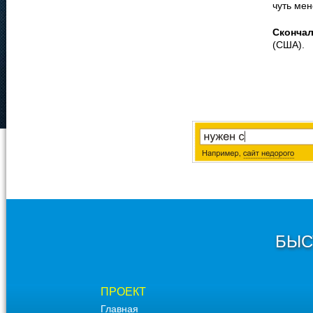
чуть мен
Сконча
(США).
БЫС
ПРОЕКТ
Главная