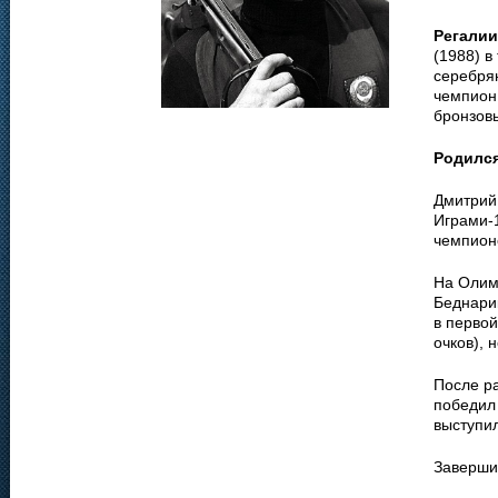
Регалии
(1988) в
серебря
чемпион 
бронзов
Родилс
Дмитрий
Играми-
чемпион
На Олим
Беднарик
в первой
очков), 
После р
победил 
выступил
Заверши