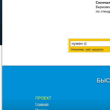
Сконча
Беркове
по стен
БЫС
ПРОЕКТ
Главная