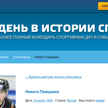
БОЛЕЕ ПОЛНЫЙ КАЛЕНДАРЬ СПОРТИВНЫХ ДАТ И СОБ
авная
/
Спортсмены
/
Никита Пивцакин
← Выбрать карточку другого спортсмена
Никита Пивцакин
Дата:
23 июля
,
1991
Страна:
Россия
Вид спорта
Хоккей