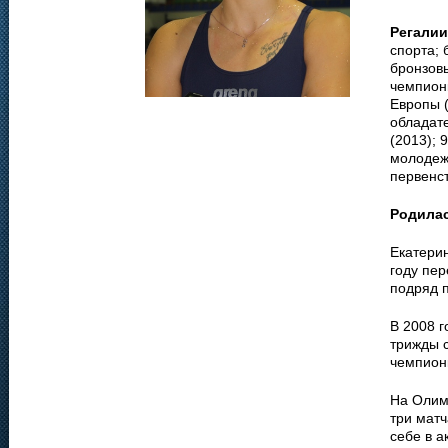
Регалии
спорта; 
бронзовы
чемпион
Европы (
обладате
(2013); 
молодеж
первенст
Родила
Екатери
году пер
подряд 
В 2008 г
трижды 
чемпион
На Олим
три матч
себе в а