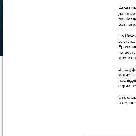
Через че
девятью
принесло
без нагр
На Игра
выступа
Бразилии
четверт
многих в
В полуфи
матче за
последни
серии пе
Эта олим
ватерпо