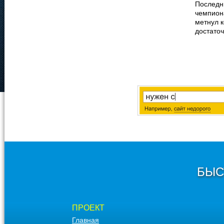
Последн
чемпион
метнул к
достато
БЫС
ПРОЕКТ
Главная