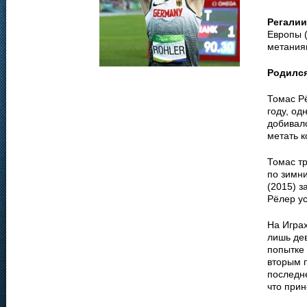
Регалии
Европы 
метаниям
Родилс
Томас Р
году, од
добивалс
метать к
Томас т
по зимн
(2015) з
Рёлер ус
На Игра
лишь дев
попытке 
вторым п
последне
что при