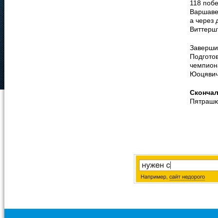
118 побе
Варшаве
а через 
Виттерш
Завершив
Подгото
чемпион
Юоцявич
Сконча
Пятрашю