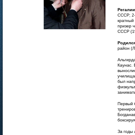
Регалии
СССР; 2-
кратный 
призер 
СССР (1
Родилс
район (Л
Альгирд
Каунас. 
выносли
училища 
был нап
физкульт
занимат
Первый 
трениро
Богдана
боксируя
За годы