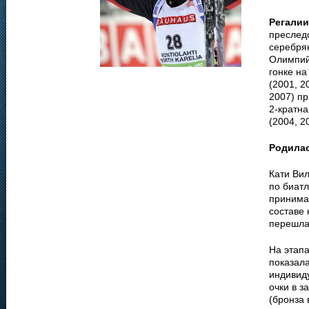
Регалии
преследо
серебрян
Олимпийс
гонке на
(2001, 2
2007) пр
2-кратн
(2004, 2
Родила
Кати Вил
по биатл
принимал
составе
перешла
На этапа
показала
индивиду
очки в з
(бронза 