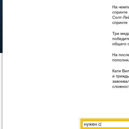
На чемп
спринте 
Солт-Лей
спринте 
Три меда
победит
общего с
На посл
пополни
Кати Вил
и трижды
завоева
сложност