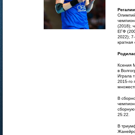
Регалии
Олимпийс
чемпион
(2018); 
ЕГФ (200
2022); 7
кратная 
Родила
Ксения 
в Волгог
Играла т
2015-го 
множеств
В сборно
чемпион
сборную 
25:22.
В триум
Жанейро