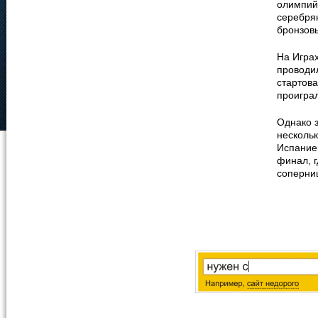
олимпий
серебря
бронзов
На Играх
проводи
стартова
проигра
Однако 
нескольк
Испанией
финал, г
соперниц