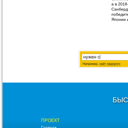
а в 2018
Санбердз
победит
Японии 
БЫС
ПРОЕКТ
Главная