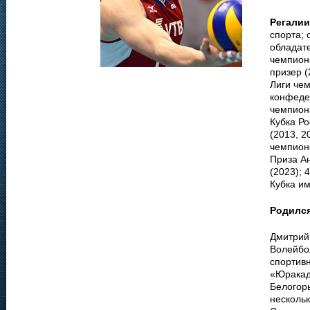
Регалии
спорта; 
обладате
чемпионо
призер (
Лиги чем
конфеде
чемпиона
Кубка Ро
(2013, 
чемпионо
Приза Ан
(2023); 
Кубка и
Родилс
Дмитрий 
Волейбол
спортивн
«Юракад
Белогорь
несколь