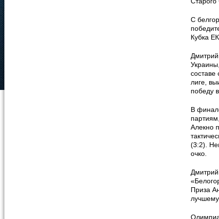
Старого 
С белгор
победит
Кубка Е
Дмитрий
Украины,
составе
лиге, вы
победу в
В финал
партиям
Алекно п
тактичес
(3:2). Н
очко.
Дмитрий
«Белогор
Приза Ан
лучшему
Олимпиа