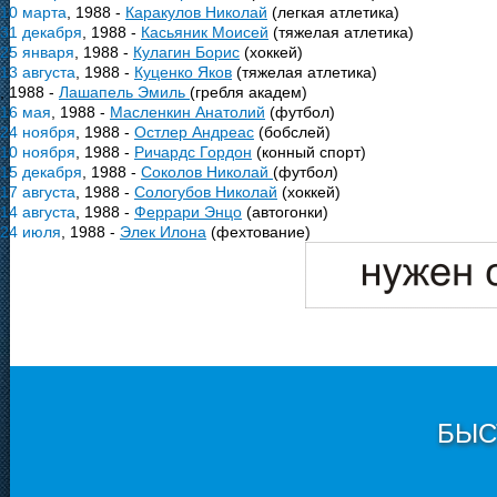
10 марта
, 1988 -
Каракулов Николай
(легкая атлетика)
31 декабря
, 1988 -
Касьяник Моисей
(тяжелая атлетика)
25 января
, 1988 -
Кулагин Борис
(хоккей)
13 августа
, 1988 -
Куценко Яков
(тяжелая атлетика)
, 1988 -
Лашапель Эмиль
(гребля академ)
16 мая
, 1988 -
Масленкин Анатолий
(футбол)
24 ноября
, 1988 -
Остлер Андреас
(бобслей)
10 ноября
, 1988 -
Ричардс Гордон
(конный спорт)
15 декабря
, 1988 -
Соколов Николай
(футбол)
17 августа
, 1988 -
Сологубов Николай
(хоккей)
14 августа
, 1988 -
Феррари Энцо
(автогонки)
24 июля
, 1988 -
Элек Илона
(фехтование)
БЫС