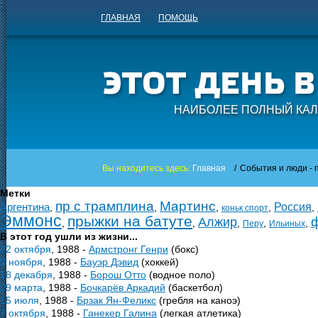
ГЛАВНАЯ
ПОМОЩЬ
НАИБОЛЕЕ ПОЛНЫЙ КАЛ
Вы находитесь здесь:
Главная
/
События и люди - п
Метки
пр с трамплина
Мартинс
Аргентина
Россия
,
,
,
,
,
коньк спорт
Эммонс
прыжки на батуте
Алжир
,
,
,
,
,
Перу
Ильиных
В этот год ушли из жизни...
22 октября
, 1988 -
Армстронг Генри
(бокс)
9 ноября
, 1988 -
Бауэр Дэвид
(хоккей)
18 декабря
, 1988 -
Борош Отто
(водное поло)
29 марта
, 1988 -
Бочкарёв Аркадий
(баскетбол)
15 июля
, 1988 -
Брзак Ян-Феликс
(гребля на каноэ)
7 октября
, 1988 -
Ганекер Галина
(легкая атлетика)