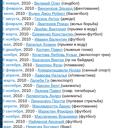
23 января
, 2010 -
Великий Олег
(гандбол)
10 февраля
, 2010 -
Винокуров Эдуард
(фехтование)
4 июня
, 2010 -
Вуден Джон Роберт
(баскетбол)
27 августа
, 2010 -
Гесинк Антон
(дзюдо)
11 февраля
, 2010 -
Дмитриев Роман
(вольн борьба)
11 апреля
, 2010 -
Дрейвс Виктория
(прыжки в воду)
18 марта
, 2010 -
Еременко Константин
(мини-футбол)
24 ноября
, 2010 -
Ивакин Валентин
(футбол)
8 мая
, 2010 -
Капилья Хоакин
(прыжки в воду)
29 декабря
, 2010 -
Колчин Павел
(лыжные гонки)
4 ноября
, 2010 -
Кочетова Любовь Кузьм.
(велоспорт трек)
18 марта
, 2010 -
Кратасюк Виктор
(гр на байдарк)
23 октября
, 2010 -
Криппен Фрэн
(плавание)
12 февраля
, 2010 -
Кумариташвили Нодар
(санный спорт)
23 апреля
, 2010 -
Лаврова Наталья
(х/гимнастика)
8 марта
, 2010 -
Лапеби Ги
(велоспорт)
9 сентября
, 2010 -
Ларсен Бент
(шахматы)
23 ноября
, 2010 -
Леднев Павел
(совр. пятиборье)
8 мая
, 2010 -
Лилиенталь Андрэ
(шахматы)
13 июля
, 2010 -
Линносвуо Пентти
(пулевая стрельба)
9 апреля
, 2010 -
Манджаротти Дарио
(фехтование)
10 сентября
, 2010 -
Марютин Фридрих
(футбол)
28 ноября
, 2010 -
Маслаченко Владимир
(футбол)
7 июня
, 2010 -
Найденов Арсений
(футбол)
2 мая
, 2010 -
Немечек Богумил
(бокс)