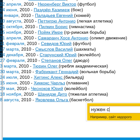
22 апреля
, 2010 -
Нюренберг Виктор
(футбол)
24 июня
, 2010 -
Паздзёр Казимеж
(бокс)
9 января
, 2010 -
Паладьев Евгений
(хоккей)
10 августа
, 2010 -
Петтигрю Антонио
(легкая атлетика)
21 октября
, 2010 -
Пилкин Борис
(гимнастика)
15 ноября
, 2010 -
Пойяк Имре
(гр-римская борьба)
21 апреля
, 2010 -
Самаранч Хосе Антонио
(олимп движение)
11 февраля
, 2010 -
Севидов Юрий
(футбол)
27 марта
, 2010 -
Смыслов Василий
(шахматы)
24 декабря
, 2010 -
Старунский Юрий
(волейбол)
27 февраля
, 2010 -
Степанов Олег
(дзюдо)
3 марта
, 2010 -
Тюрин Олег
(гребля академическая)
30 марта
, 2010 -
Фабрикант Геннадий
(вольная борьба)
24 июля
, 2010 -
Хиггинс Алекс
(бильярд)
15 июня
, 2010 -
Хиккокс Чарльз
(плавание)
29 мая
, 2010 -
Чесноков Юрий
(волейбол)
18 ноября
, 2010 -
Шанидзе Дито
(тяжелая атлетика)
8 августа
, 2010 -
Яковлева Ольга
(баскетбол)