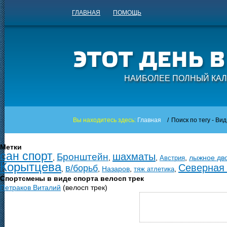
ГЛАВНАЯ
ПОМОЩЬ
НАИБОЛЕЕ ПОЛНЫЙ КАЛ
Вы находитесь здесь:
Главная
/
Поиск по тегу - Ви
Метки
сан спорт
шахматы
Бронштейн
,
,
,
,
лыжное дв
Австрия
Корытцева
Северная
в/борьб
,
,
Назаров
,
,
тяж атлетика
Спортсмены в виде спорта велосп трек
Петраков Виталий
(велосп трек)