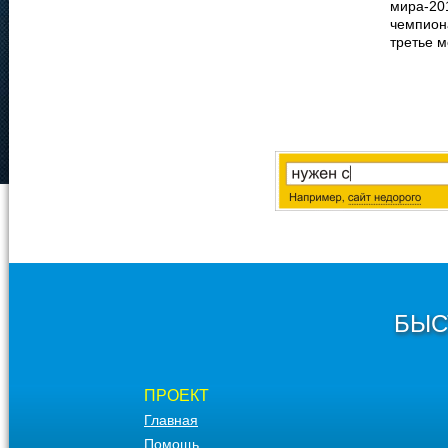
мира-20
чемпиона
третье м
БЫС
ПРОЕКТ
Главная
Помощь