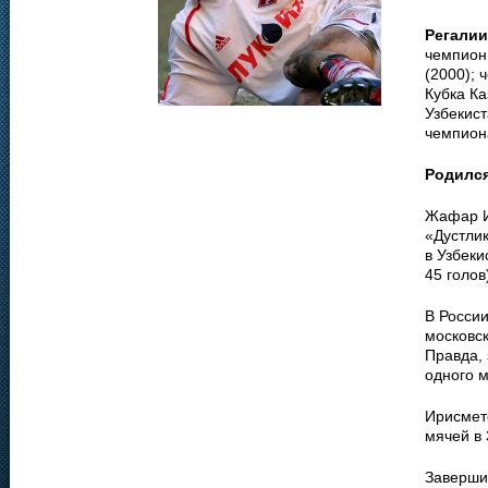
Регалии
чемпион 
(2000); 
Кубка К
Узбекист
чемпиона
Родилс
Жафар И
«Дустлик
в Узбеки
45 голов
В Росси
московск
Правда, 
одного м
Ирисмето
мячей в 
Заверши