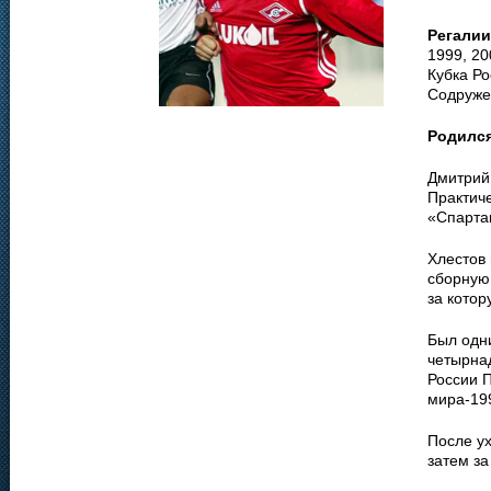
Регалии
1999, 20
Кубка Ро
Содружес
Родилс
Дмитрий
Практиче
«Спартак
Хлестов
сборную 
за котор
Был одн
четырнад
России П
мира-19
После ух
затем з