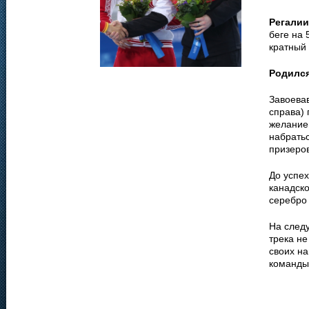
Регалии
беге на 
кратный 
Родилс
Завоевав
справа) 
желание
набратьс
призеров
До успе
канадско
серебро
На след
трека не
своих на
команды