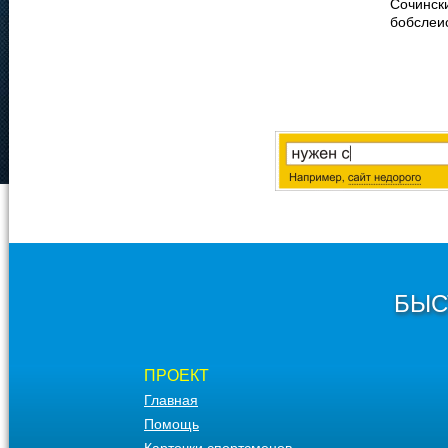
Сочинск
бобслеис
БЫС
ПРОЕКТ
Главная
Помощь