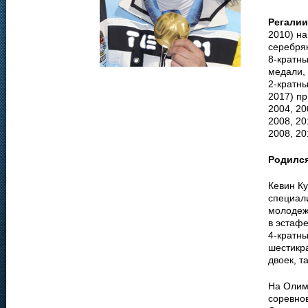
Регалии
2010) на
серебрян
8-кратны
медали, 
2-кратны
2017) п
2004, 20
2008, 20
2008, 20
Родилс
Кевин Ку
специали
молодеж
в эстаф
4-кратн
шестикр
двоек, т
На Олим
соревнов