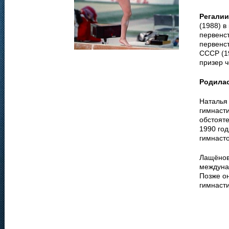
Регалии
(1988) в
первенс
первенс
СССР (1
призер 
Родила
Наталья
гимнасти
обстояте
1990 год
гимнаст
Лащёнова
междуна
Позже он
гимнасти