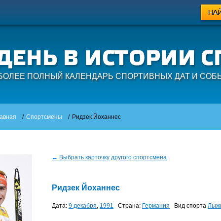
БОЛЕЕ ПОЛНЫЙ КАЛЕНДАРЬ СПОРТИВНЫХ ДАТ И СОБ
авная
/
Спортсмены
/
Ридзек Йоханнес
← Выбрать карточку другого спортсмена
Ридзек Йоханнес
Дата:
9 декабря
,
1991
Страна:
Германия
Вид спорта
Лыж