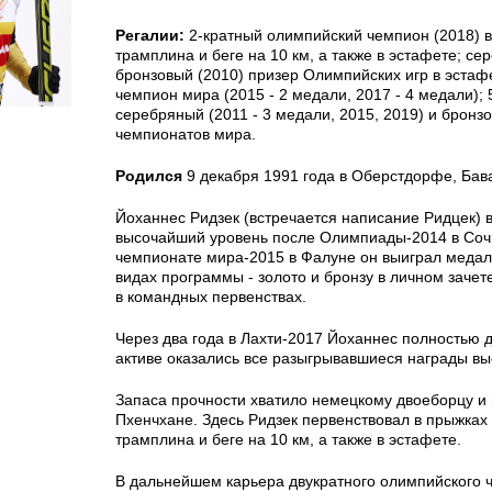
Регалии:
2-кратный олимпийский чемпион (2018) в
трамплина и беге на 10 км, а также в эстафете; се
бронзовый (2010) призер Олимпийских игр в эстаф
чемпион мира (2015 - 2 медали, 2017 - 4 медали); 
серебряный (2011 - 3 медали, 2015, 2019) и бронз
чемпионатов мира.
Родился
9 декабря 1991 года в Оберстдорфе, Бав
Йоханнес Ридзек (встречается написание Ридцек) 
высочайший уровень после Олимпиады-2014 в Сочи
чемпионате мира-2015 в Фалуне он выиграл медал
видах программы - золото и бронзу в личном зачете
в командных первенствах.
Через два года в Лахти-2017 Йоханнес полностью д
активе оказались все разыгрывавшиеся награды вы
Запаса прочности хватило немецкому двоеборцу и 
Пхенчхане. Здесь Ридзек первенствовал в прыжках
трамплина и беге на 10 км, а также в эстафете.
В дальнейшем карьера двукратного олимпийского 