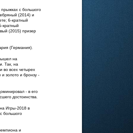
 прыжках с большого
ребряный (2014) и
ете; 6-кратный
5-кратный
овый (2015) призер
ария (Германия).
вышел на
. Так, на
и во всех четырех
 и золото и бронзу -
оминировал - в его
сшего достоинства.
на Игры-2018 в
 с большого
чемпиона и