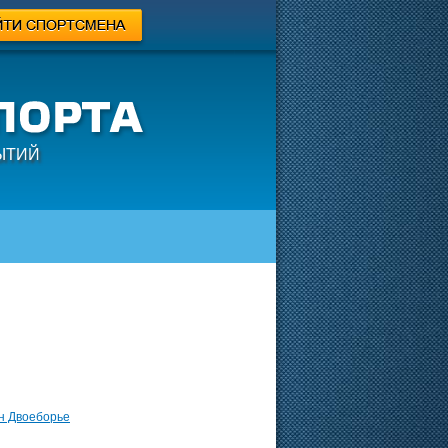
ЫТИЙ
н Двоеборье