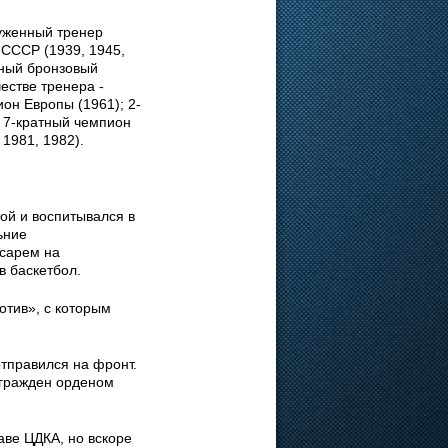
уженный тренер
 СССР (1939, 1945,
тный бронзовый
естве тренера -
он Европы (1961); 2-
 7-кратный чемпион
1981, 1982).
той и воспитывался в
ьние
есарем на
 баскетбол.
отив», с которым
отправился на фронт.
агражден орденом
аве ЦДКА, но вскоре