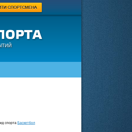
ЫТИЙ
д спорта
Баскетбол