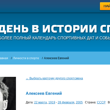
БОЛЕЕ ПОЛНЫЙ КАЛЕНДАРЬ СПОРТИВНЫХ ДАТ И СОБ
авная
/
Личности в спорте
/
Алексеев Евгений
← Выбрать карточку другого спортсмена
Алексеев Евгений
Дата:
22 марта
,
1919
-
28 февраля
,
2005
Страна:
СССР
Ви