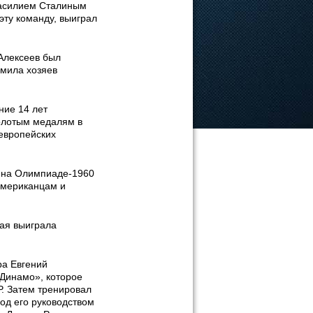
Василием Сталиным
эту команду, выиграл
Алексеев был
омила хозяев
ние 14 лет
золотым медалям в
 европейских
Р на Олимпиаде-1960
 американцам и
ая выиграла
ра Евгений
«Динамо», которое
. Затем тренировал
од его руководством