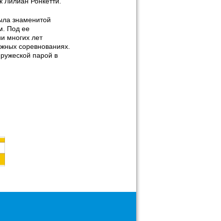
 Лилиан Ронкетти.
была знаменитой
м. Под ее
и многих лет
ижных соревнованиях.
пружеской парой в