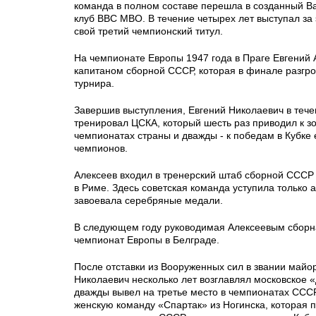
команда в полном составе перешла в созданный 
клуб ВВС МВО. В течение четырех лет выступал за 
свой третий чемпионский титул.
На чемпионате Европы 1947 года в Праге Евгений 
капитаном сборной СССР, которая в финале разгр
турнира.
Завершив выступления, Евгений Николаевич в тече
тренировал ЦСКА, который шесть раз приводил к 
чемпионатах страны и дважды - к победам в Кубке
чемпионов.
Алексеев входил в тренерский штаб сборной ССС
в Риме. Здесь советская команда уступила только
завоевала серебряные медали.
В следующем году руководимая Алексеевым сборн
чемпионат Европы в Белграде.
После отставки из Вооруженных сил в звании майо
Николаевич несколько лет возглавлял московское 
дважды вывел на третье место в чемпионатах СССР
женскую команду «Спартак» из Ногинска, которая п