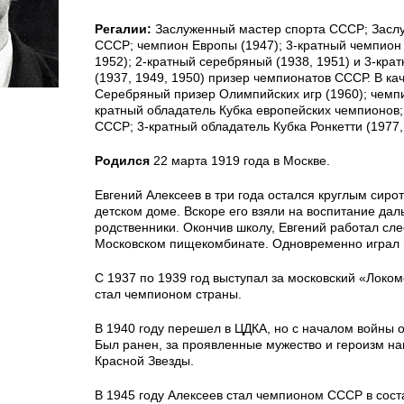
Регалии:
Заслуженный мастер спорта СССР; Засл
СССР; чемпион Европы (1947); 3-кратный чемпион
1952); 2-кратный серебряный (1938, 1951) и 3-кра
(1937, 1949, 1950) призер чемпионатов СССР. В кач
Серебряный призер Олимпийских игр (1960); чемпи
кратный обладатель Кубка европейских чемпионов;
СССР; 3-кратный обладатель Кубка Ронкетти (1977, 
Родился
22 марта 1919 года в Москве.
Евгений Алексеев в три года остался круглым сиро
детском доме. Вскоре его взяли на воспитание дал
родственники.
Окончив школу, Евгений работал сл
Московском пищекомбинате. Одновременно играл в
С 1937 по 1939 год выступал за московский «Локом
стал чемпионом страны.
В 1940 году перешел в ЦДКА, но с началом войны 
Был ранен, за проявленные мужество и героизм н
Красной Звезды.
В 1945 году Алексеев стал чемпионом СССР в сост