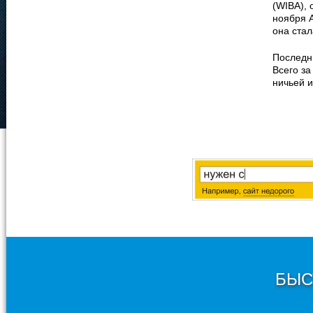
(WIBA), 
ноября А
она стал
Последн
Всего за
ничьей и
БЫС