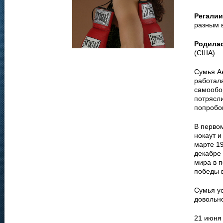
Регалии
разным 
Родила
(США).
Сумья А
работал
самообо
потрясли
попробов
В первом
нокаут 
марте 19
декабре 
мира в 
победы в
Сумья ус
довольн
21 июня 