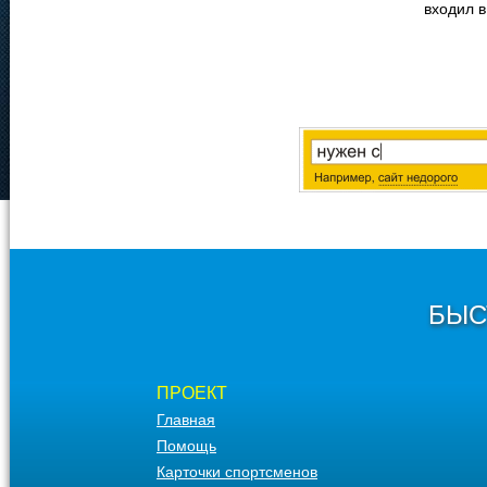
входил в
БЫС
ПРОЕКТ
Главная
Помощь
Карточки спортсменов