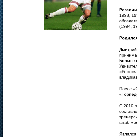
Регалии
1998, 19
обладате
(1994, 1
Родилс
Дмитрий 
принимал
Больше 
Удивител
«Ростсе
владика
После «С
«Торпедо
С 2010 
составл
тренерск
штаб мос
Являлся