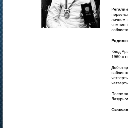
Регалии
первенст
личном п
чемпиона
саблист
Родилс
Клод Ар
1960-х г
Дебютиро
саблисто
четверты
четверт
После з
Лазурном
Сконча