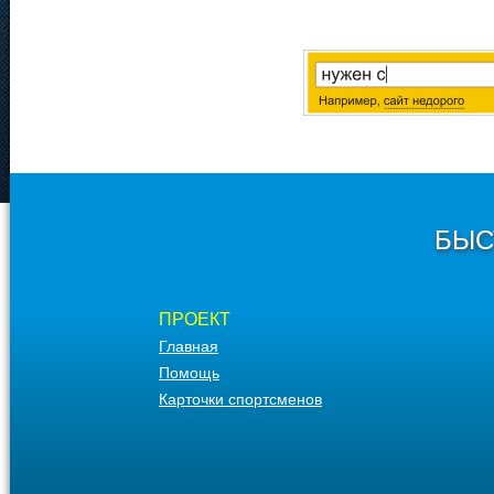
БЫС
ПРОЕКТ
Главная
Помощь
Карточки спортсменов