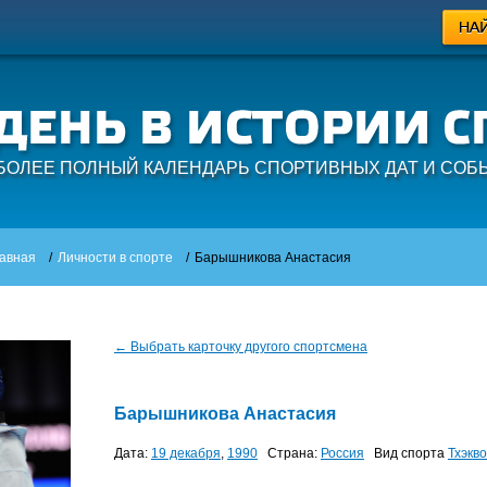
БОЛЕЕ ПОЛНЫЙ КАЛЕНДАРЬ СПОРТИВНЫХ ДАТ И СОБ
авная
/
Личности в спорте
/
Барышникова Анастасия
← Выбрать карточку другого спортсмена
Барышникова Анастасия
Дата:
19 декабря
,
1990
Страна:
Россия
Вид спорта
Тхэкв