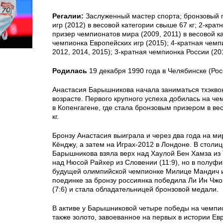
Регалии:
Заслуженный мастер спорта; бронзовый 
игр (2012) в весовой категории свыше 67 кг; 2-кра
призер чемпионатов мира (2009, 2011) в весовой ка
чемпионка Европейских игр (2015); 4-кратная чемп
2012, 2014, 2015); 3-кратная чемпионка России (20
Родилась
19 декабря 1990 года в Челябинске (Рос
Анастасия Барышникова начала заниматься тхэкво
возрасте. Первого крупного успеха добилась на ч
в Копенгагене, где стала бронзовым призером в ве
кг.
Бронзу Анастасия выиграла и через два года на ми
Кёнджу, а затем на Играх-2012 в Лондоне. В столи
Барышникова взяла верх над Хаулой Бен Хамза из Т
над Нюсой Райхер из Словении (11:9), но в полуф
будущей олимпийской чемпионке Милице Мандич из
поединке за бронзу россиянка победила Ли Ин Чж
(7:6) и стала обладательницей бронзовой медали.
В активе у Барышниковой четыре победы на чемпи
также золото, завоеванное на первых в истории Ев