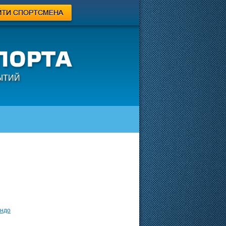
ЫТИЙ
ондо