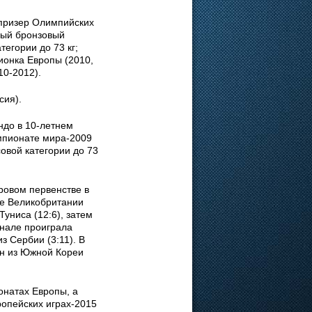
призер Олимпийских
тный бронзовый
тегории до 73 кг;
ионка Европы (2010,
10-2012).
сия).
ндо в 10-летнем
емпионате мира-2009
совой категории до 73
ровом первенстве в
це Великобритании
униса (12:6), затем
инале проиграла
 Сербии (3:11). В
он из Южной Кореи
онатах Европы, а
ропейских играх-2015