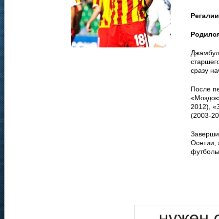
Регалии
Родилс
Джамбула
старшего
сразу на
После п
«Моздок»
2012), «
(2003-20
Заверши
Осетии,
футболь