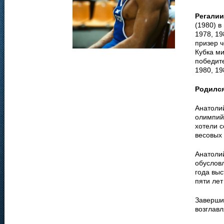
Регалии
(1980) в
1978, 19
призер 
Кубка ми
победит
1980, 19
Родилс
Анатолий
олимпий
хотели с
весовых 
Анатолий
обусловл
года выс
пяти лет
Заверши
возглав