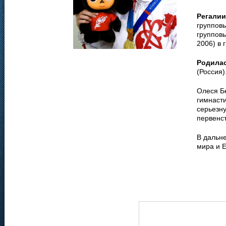
Регалии
групповы
групповы
2006) в 
Родила
(Россия)
Олеся Б
гимнасти
серьезн
первенст
В дальн
мира и 