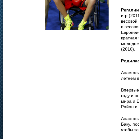
Регалии
игр (201
весовой 
в весово
Европейс
кратная 
молодеж
(2010).
Родила
Анастаси
летнем в
Впервые
году и п
мира и 
Райан и
Анастаси
Баку, по
чтобы з