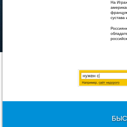
На Игра
америка
француж
сустава 
Россиянк
обладат
российск
БЫС