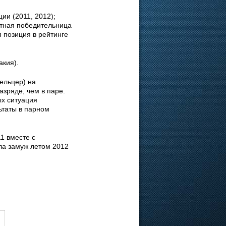
ии (2011, 2012);
атная победительница
 позиция в рейтинге
акия).
ельцер) на
зряде, чем в паре.
ых ситуация
ьтаты в парном
1 вместе с
ла замуж летом 2012