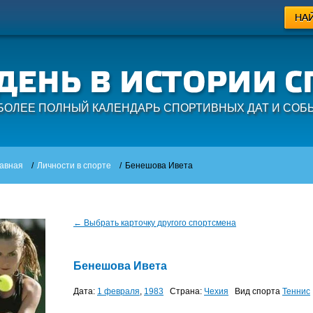
БОЛЕЕ ПОЛНЫЙ КАЛЕНДАРЬ СПОРТИВНЫХ ДАТ И СОБ
авная
/
Личности в спорте
/
Бенешова Ивета
← Выбрать карточку другого спортсмена
Бенешова Ивета
Дата:
1 февраля
,
1983
Страна:
Чехия
Вид спорта
Теннис