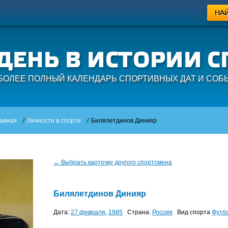
БОЛЕЕ ПОЛНЫЙ КАЛЕНДАРЬ СПОРТИВНЫХ ДАТ И СОБ
авная
/
Личности в спорте
/
Билялетдинов Динияр
← Выбрать карточку другого спортсмена
Билялетдинов Динияр
Дата:
27 февраля
,
1985
Страна:
Россия
Вид спорта
Футб