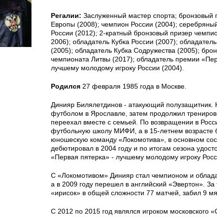
Регалии:
Заслуженный мастер спорта; бронзовый 
Европы (2008); чемпион России (2004); серебряны
России (2012); 2-кратный бронзовый призер чемпио
2006); обладатель Кубка России (2007); обладател
(2005); обладатель Кубка Содружества (2005); бро
чемпионата Литвы (2017); обладатель премии «Пе
лучшему молодому игроку России (2004).
Родился
27 февраля 1985 года в Москве.
Динияр Билялетдинов - атакующий полузащитник. 
футболом в Ярославле, затем продолжил тренировк
переехал вместе с семьей. По возвращении в Росс
футбольную школу МИФИ, а в 15-летнем возрасте 
юношескую команду «Локомотива», в основном сос
дебютировал в 2004 году и по итогам сезона удос
«Первая пятерка» - лучшему молодому игроку Росс
С «Локомотивом» Динияр стал чемпионом и облада
а в 2009 году перешел в английский «Эвертон». За 
«ирисок» в общей сложности 77 матчей, забил 9 мя
С 2012 по 2015 год являлся игроком московского «