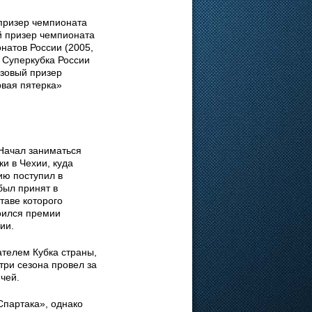
призер чемпионата
й призер чемпионата
натов России (2005,
ь Суперкубка России
нзовый призер
рвая пятерка»
Начал заниматься
и в Чехии, куда
ию поступил в
был принят в
таве которого
тоился премии
ии.
телем Кубка страны,
три сезона провел за
чей.
Спартака», однако