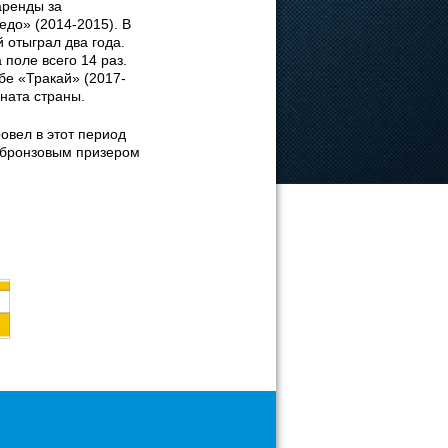
аренды за
едо» (2014-2015). В
 отыграл два года.
 поле всего 14 раз.
бе «Тракай» (2017-
оната страны.
овел в этот период
л бронзовым призером