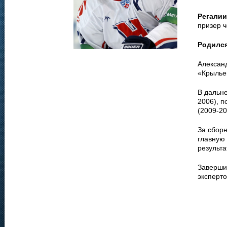
Регалии
призер 
Родилс
Алексан
«Крыльев
В дальне
2006), 
(2009-20
За сборн
главную 
результ
Заверши
эксперт