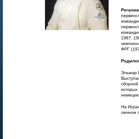
Регалии
первенс
командн
первенст
командн
1987, 19
чемпиона
ФРГ (197
Родилс
Эльмар 
Выступа
сборной
которых 
немецки
На Играх
личном 