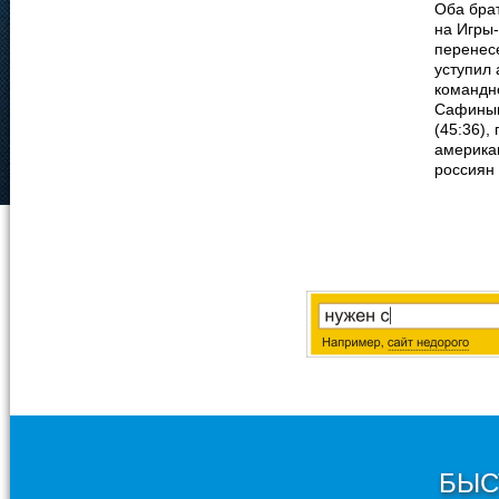
Оба бра
на Игры
перенесе
уступил 
командн
Сафиным
(45:36),
америка
россиян 
БЫС