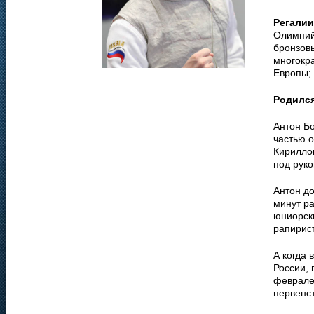
Регалии
Олимпийс
бронзов
многокр
Европы; 
Родилс
Антон Бо
частью 
Кирилло
под рук
Антон до
минут р
юниорск
рапирис
А когда 
России,
феврале
первенст