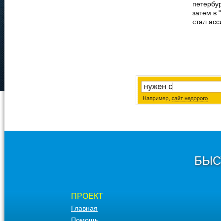
петербур
затем в 
стал асс
БЫС
ПРОЕКТ
Главная
Помощь