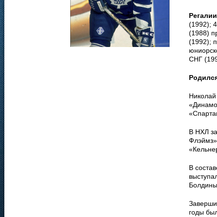
Регалии
(1992); 
(1988) 
(1992); 
юниорск
СНГ (199
Родилс
Николай
«Динамо»
«Спартак
В НХЛ з
Флэймз» 
«Кельнер
В соста
выступал
Болдины
Заверши
годы был