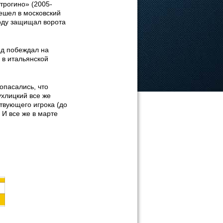
трогино» (2005-
решел в московский
году защищал ворота
яд побеждал на
 в итальянской
опасались, что
ухлицкий все же
твующего игрока (до
 И все же в марте