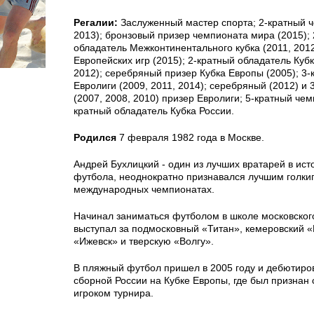
Регалии:
Заслуженный мастер спорта; 2-кратный ч
2013); бронзовый призер чемпионата мира (2015);
обладатель Межконтинентального кубка (2011, 201
Европейских игр (2015); 2-кратный обладатель Куб
2012); серебряный призер Кубка Европы (2005); 3
Евролиги (2009, 2011, 2014); серебряный (2012) и
(2007, 2008, 2010) призер Евролиги; 5-кратный чем
кратный обладатель Кубка России.
Родился
7 февраля 1982 года в Москве.
Андрей Бухлицкий - один из лучших вратарей в ис
футбола, неоднократно признавался лучшим голки
международных чемпионатах.
Начинал заниматься футболом в школе московског
выступал за подмосковный «Титан», кемеровский 
«Ижевск» и тверскую «Волгу».
В пляжный футбол пришел в 2005 году и дебютиров
сборной России на Кубке Европы, где был призна
игроком турнира.