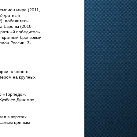
емпион мира (2011,
 2-кратный
2); победитель
ка Европы (2010,
-кратный победитель
 3-кратный бронзовый
пион России; 3-
тории пляжного
пером на крупных
о «Торпедо»,
«Кузбасс-Динамо»,
ал в воротах
н самым ценным