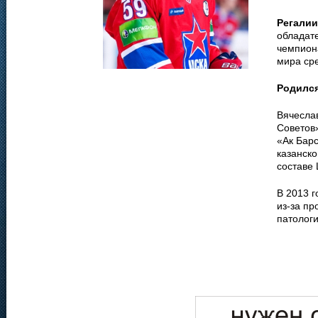
Регалии
обладате
чемпиона
мира сре
Родилс
Вячеслав
Советов»
«Ак Барс
казанско
составе
В 2013 г
из-за п
патологи