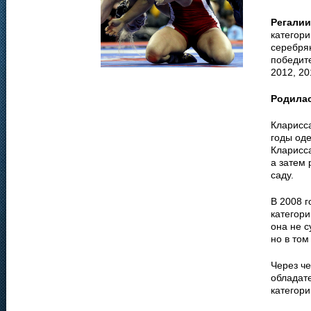
Регалии
категори
серебрян
победит
2012, 20
Родила
Кларисса
годы од
Кларисса
а затем 
саду.
В 2008 
категори
она не с
но в том
Через че
обладат
категории