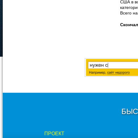
США в во
категори
Всего на
Сконча
БЫС
ПРОЕКТ