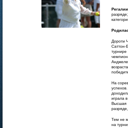
Регалии
разряде
категори
Родила
Дороти Ч
Саттон-
турнире 
чемпион
Анджеле
возраста
победит
На соре
успехов.
доходил
играла 
Высшая 
разряде,
Тем не 
на турни